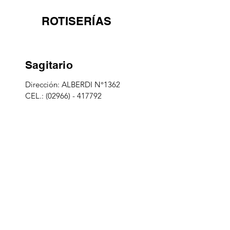
ROTISERÍAS
Sagitario
Dirección: ALBERDI N°1362

CEL.: (02966) - 417792
Dirección: ESTRADA N° 1833

CEL.: (02966) - 681312
Google Maps:
Sabores Criollos
Google Maps:
Patitas Sanju
Dirección: SARGENTO CABRAL 