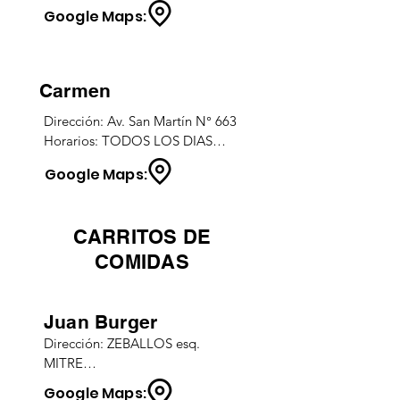
Google Maps:
07:00 a 13:00hs / 16:00 a 
20:00hs.
Carmen
Dirección: Av. San Martín N° 663

Horarios: TODOS LOS DIAS

07:00 a 21:00hs.
Google Maps:
CARRITOS DE
COMIDAS
Juan Burger
Dirección: ZEBALLOS esq. 
MITRE

CEL.: (02966) - 416248

Google Maps: