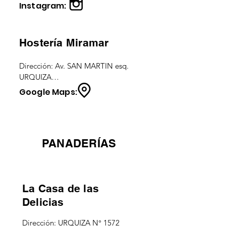
CEL.: (2966) 67-4885

Instagram:
Horarios: todos los dias 17.00 a 
20.00 h
Hostería Miramar
Dirección: Av. SAN MARTIN esq. 
URQUIZA

CEL.: (02966) 78-4802 

Google Maps:
Horarios: todos los dias de 15.00 a 
00.00 h
PANADERÍAS
La Casa de las
Delicias
Dirección: URQUIZA N° 1572
