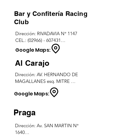
a 00:00 hs.
Bar y Confitería Racing
Club
Dirección: RIVADAVIA N° 1147

CEL.: (02966) - 607431

Horarios: TODOS LOS DIAS - 
Google Maps:
15:00 a 06:00 hs.
Al Carajo
Dirección: AV. HERNANDO DE 
MAGALLANES esq. MITRE 

TEL.: (02962) - 454234 

Google Maps:
Horarios: martes a domingos - 
20:00 a 23:30 hs.
Praga
Dirección: Av. SAN MARTIN N° 
1640
