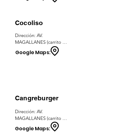
Horarios: TODOS LOS DIAS - 
11:30 a 3:00 hs.
Cocoliso
Dirección: AV. 
MAGALLANES (carrito 
frente a Nao Victoria)

Google Maps:
CEL: (02966) - 783754
Cangreburger
Dirección: AV. 
MAGALLANES (carrito 
frente a Nao Victoria)

Google Maps:
CEL.: (02966) - 416248
