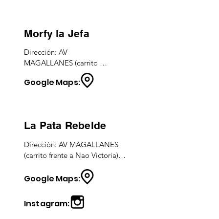
Horarios: TODOS LOS 
DIAS - 11:30 a 3:00 hs.
Morfy la Jefa
Dirección: AV 
MAGALLANES (carrito 
frente a Nao Victoria)

Google Maps:
CEL.: (02966) - 351703
La Pata Rebelde
Dirección: AV MAGALLANES 
(carrito frente a Nao Victoria)

Instagram:
Google Maps:
Instagram: