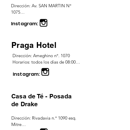
Dirección: Av. SAN MARTIN N° 
1075

Horarios: todos los días 07:00 a 
Instagram:
00:00 h
Praga Hotel
Dirección: Ameghino n°. 1070

Horarios: todos los días de 08:00 a 
03:00 h
Instagram:
Casa de Té - Posada
de Drake
Dirección: Rivadavia n.° 1090 esq. 
Mitre
