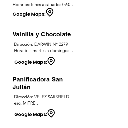
Horarios: lunes a sábados 09:00 
a 22:00hs. Domingos 11:00 a 
Google Maps:
22:00hs.
Vainilla y Chocolate
Dirección: DARWIN N° 2279

Horarios: martes a domingos 
08:30 a 13:30hs / 16:00 a 
Google Maps:
20:30hs.
Panificadora San
Julián
Dirección: VELEZ SARSFIELD 
esq. MITRE

Horarios: TODOS LOS DÍAS 
Google Maps:
08:00 a 13:00hs / 16:00 a 
20:00hs.