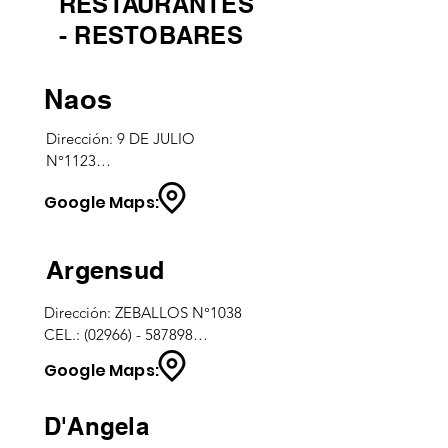
RESTAURANTES
- RESTOBARES
Naos
Dirección: 9 DE JULIO 
N°1123

TEL.: (02962) - 452714

Google Maps:
CEL.: (02966) - 219274

Horarios: martes a 
domingos - 12:00 a 14 hs / 
Argensud
20:30 a 23:30 hs.
Dirección: ZEBALLOS N°1038

CEL.: (02966) - 587898

Horarios: martes a domingos - 
Google Maps:
12:00 a 15:00 hs. / 19:00 a 23:30 
hs.
D'Angela