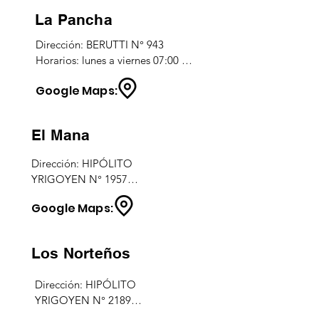
La Pancha
Dirección: BERUTTI N° 943

Horarios: lunes a viernes 07:00 a 
13:00hs / 16:00 a 20hs.
Google Maps:
El Mana
Dirección: HIPÓLITO 
YRIGOYEN N° 1957

Horarios: TODOS LOS DIAS

Google Maps:
06:00 A 21:00hs.
Los Norteños
Dirección: HIPÓLITO 
YRIGOYEN N° 2189

Horarios: TODOS LOS DIAS
